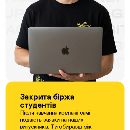
Закрита біржа
студентів
Після навчання компанії самі
подають заявки на наших
випускників. Ти обираєш між