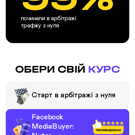
починали в арбітражі
трафіку з нуля
ОБЕРИ СВІЙ
КУРС
Старт в арбітражі з нуля
Базова інформація про сферу
Facebook
Теоретичний курс з арбітражу
Гайд із вибору афілейт-професії
MediaBuyer:
Бонус 1 — інструкція з налаштування реклами